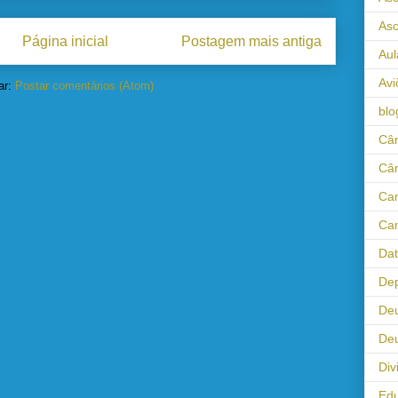
As
Página inicial
Postagem mais antiga
Aul
Avi
ar:
Postar comentários (Atom)
blo
Câm
Câ
Cam
Cam
Da
Dep
De
Deu
Div
Ed