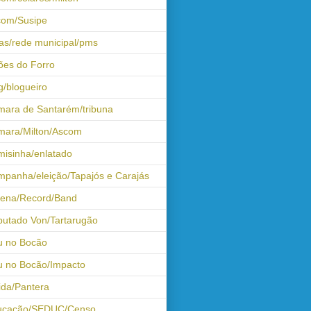
com/Susipe
as/rede municipal/pms
ões do Forro
g/blogueiro
ara de Santarém/tribuna
mara/Milton/Ascom
isinha/enlatado
panha/eleição/Tapajós e Carajás
tena/Record/Band
utado Von/Tartarugão
u no Bocão
 no Bocão/Impacto
ida/Pantera
ucação/SEDUC/Censo