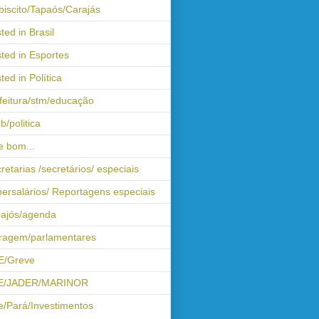
biscito/Tapaós/Carajás
ted in Brasil
ted in Esportes
ted in Política
feitura/stm/educação
b/politica
 bom...
retarias /secretários/ especiais
ersalários/ Reportagens especiais
ajós/agenda
iragem/parlamentares
E/Greve
E/JADER/MARINOR
e/Pará/Investimentos