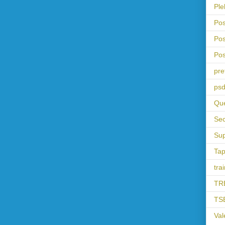
Ple
Pos
Pos
Pos
pre
psd
Que
Sec
Sup
Tap
tra
TR
TS
Val