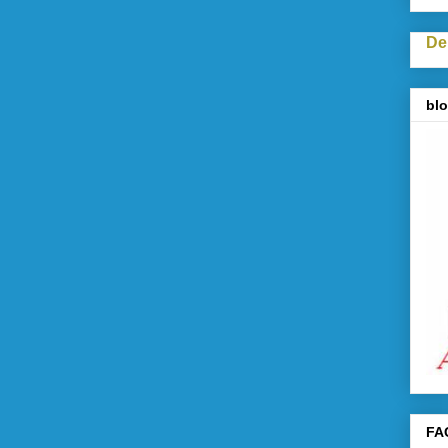
De
blo
FA