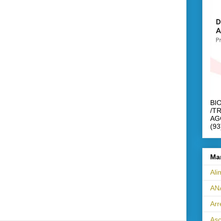
BI
/T
AG
(93
Ma
Ali
AN
Ar
Asc