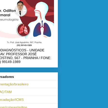
ODIAGNÓSTICOS - UNIDADE
RAV. PROFESSOR JOSÉ
OSTINO, 567 - PRAINHA / FONE:
) 99149-1989
rcadores
mentação/brasileiro
AC/TAM
recadação/ICMS
om/colares/milton