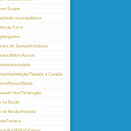
com/Susipe
as/rede municipal/pms
ões do Forro
g/blogueiro
ara de Santarém/tribuna
mara/Milton/Ascom
isinha/enlatado
panha/eleição/Tapajós e Carajás
tena/Record/Band
utado Von/Tartarugão
u no Bocão
 no Bocão/Impacto
ida/Pantera
ucação/SEDUC/Censo