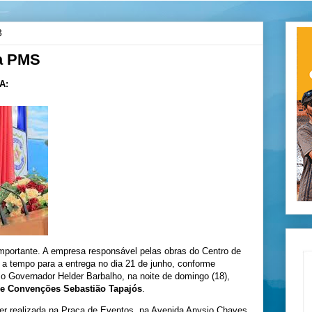
3
da PMS
A:
mportante. A empresa responsável pelas obras do Centro de
 a tempo para a entrega no dia 21 de junho, conforme
o Governador Helder Barbalho, na noite de domingo (18),
de Convenções Sebastião Tapajós
.
ser realizada na Praça de Eventos, na Avenida Anysio Chaves.