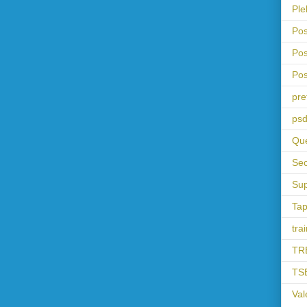
Ple
Pos
Pos
Pos
pre
psd
Que
Sec
Sup
Tap
tra
TR
TS
Val