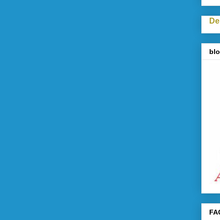
De
blo
FA