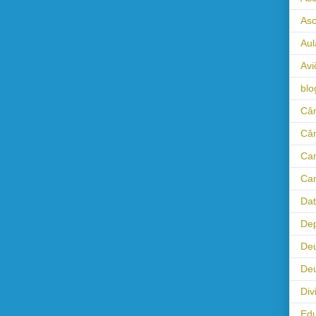
As
Aul
Avi
blo
Câm
Câ
Cam
Cam
Da
Dep
De
Deu
Div
Ed