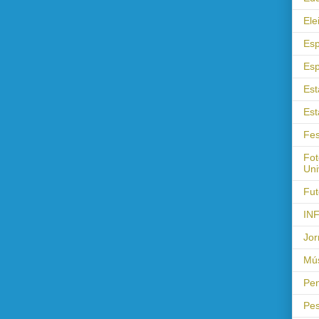
Ele
Esp
Esp
Est
Est
Fes
Fot
Uni
Fut
IN
Jor
Mús
Pen
Pes