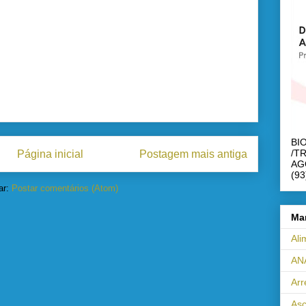
BI
/T
Página inicial
Postagem mais antiga
AG
(93
ar:
Postar comentários (Atom)
Ma
Ali
AN
Ar
Asc