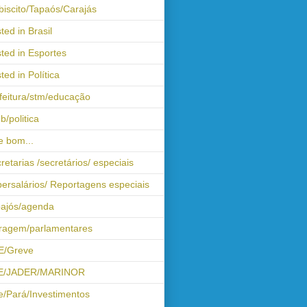
biscito/Tapaós/Carajás
ted in Brasil
ted in Esportes
ted in Política
feitura/stm/educação
b/politica
 bom...
retarias /secretários/ especiais
ersalários/ Reportagens especiais
ajós/agenda
iragem/parlamentares
E/Greve
E/JADER/MARINOR
e/Pará/Investimentos