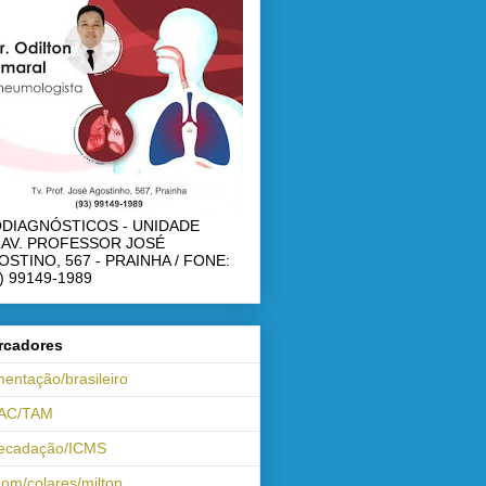
ODIAGNÓSTICOS - UNIDADE
RAV. PROFESSOR JOSÉ
OSTINO, 567 - PRAINHA / FONE:
) 99149-1989
rcadores
mentação/brasileiro
AC/TAM
recadação/ICMS
om/colares/milton