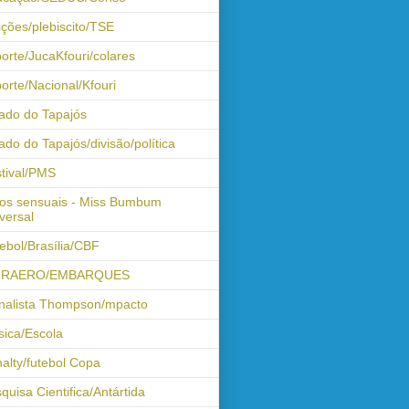
ições/plebiscito/TSE
orte/JucaKfouri/colares
orte/Nacional/Kfouri
ado do Tapajós
ado do Tapajós/divisão/política
tival/PMS
os sensuais - Miss Bumbum
versal
ebol/Brasília/CBF
FRAERO/EMBARQUES
nalista Thompson/mpacto
ica/Escola
alty/futebol Copa
quisa Cientifica/Antártida