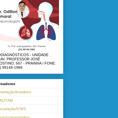
ODIAGNÓSTICOS - UNIDADE
RAV. PROFESSOR JOSÉ
OSTINO, 567 - PRAINHA / FONE:
) 99149-1989
rcadores
mentação/brasileiro
AC/TAM
recadação/ICMS
om/colares/milton