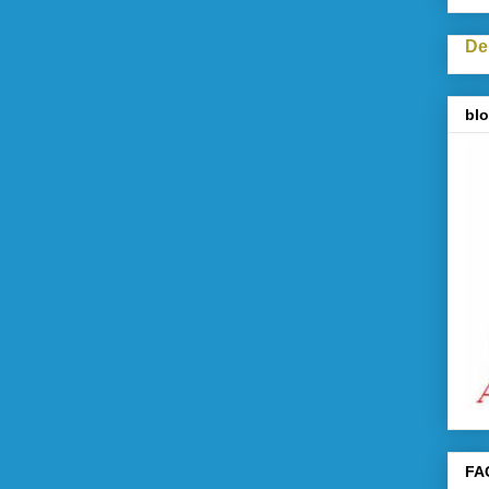
De
blo
FA