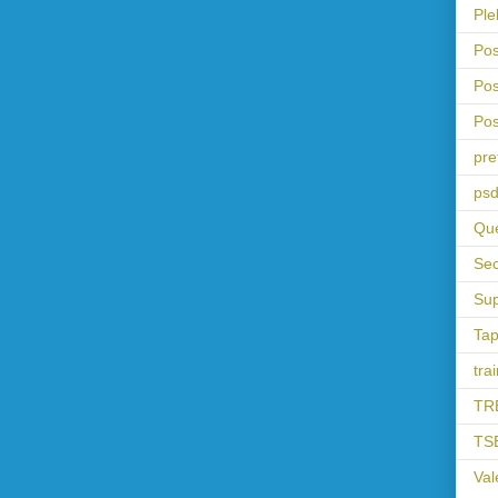
Ple
Pos
Pos
Pos
pre
psd
Que
Sec
Sup
Tap
tra
TR
TS
Val