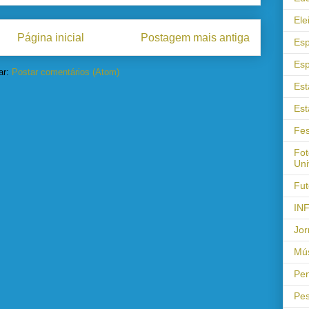
Ele
Página inicial
Postagem mais antiga
Esp
Esp
ar:
Postar comentários (Atom)
Est
Est
Fes
Fot
Uni
Fut
IN
Jor
Mús
Pen
Pes