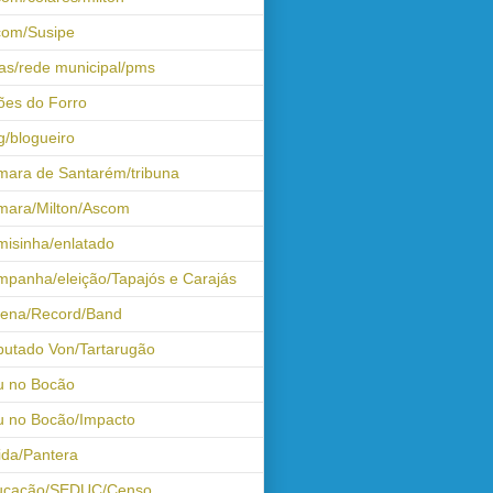
com/Susipe
as/rede municipal/pms
ões do Forro
g/blogueiro
ara de Santarém/tribuna
mara/Milton/Ascom
isinha/enlatado
panha/eleição/Tapajós e Carajás
tena/Record/Band
utado Von/Tartarugão
u no Bocão
 no Bocão/Impacto
ida/Pantera
ucação/SEDUC/Censo