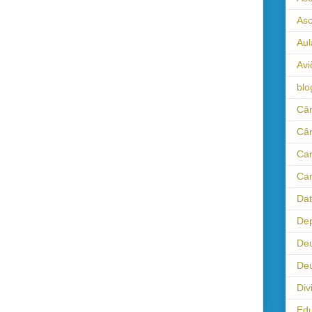
As
Aul
Avi
blo
Câm
Câ
Cam
Cam
Da
Dep
De
Deu
Div
Ed