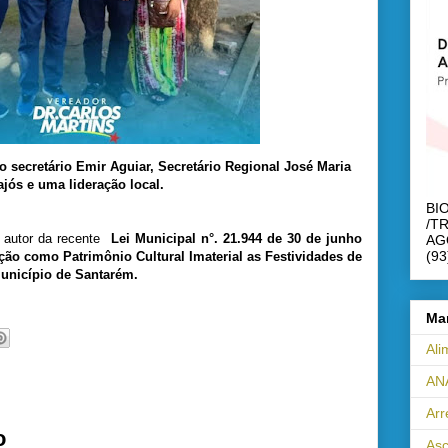
o secretário Emir Aguiar, Secretário Regional José Maria
jós e uma lideração local.
BI
/T
no autor da recente
Lei Municipal n°. 21.944 de 30 de junho
AG
(93
ção como Patrimônio Cultural Imaterial as Festividades de
unicípio de Santarém.
Ma
Ali
AN
Ar
o
Asc