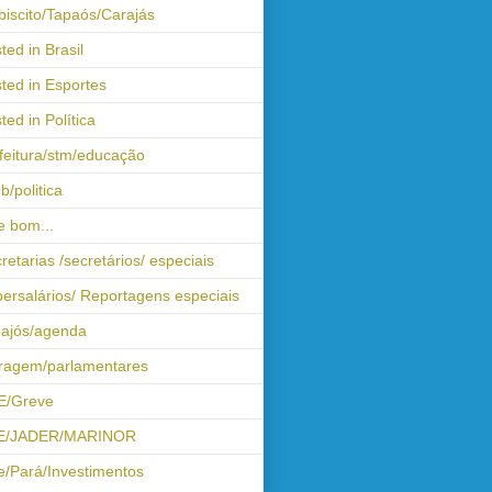
biscito/Tapaós/Carajás
ted in Brasil
ted in Esportes
ted in Política
feitura/stm/educação
b/politica
 bom...
retarias /secretários/ especiais
ersalários/ Reportagens especiais
ajós/agenda
iragem/parlamentares
E/Greve
E/JADER/MARINOR
e/Pará/Investimentos