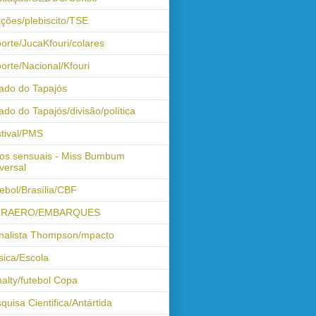
ições/plebiscito/TSE
orte/JucaKfouri/colares
orte/Nacional/Kfouri
ado do Tapajós
ado do Tapajós/divisão/política
tival/PMS
os sensuais - Miss Bumbum
versal
ebol/Brasília/CBF
FRAERO/EMBARQUES
nalista Thompson/mpacto
ica/Escola
alty/futebol Copa
quisa Cientifica/Antártida