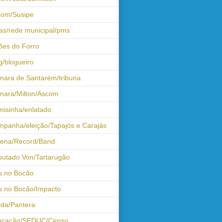
com/Susipe
as/rede municipal/pms
ões do Forro
g/blogueiro
ara de Santarém/tribuna
mara/Milton/Ascom
isinha/enlatado
panha/eleição/Tapajós e Carajás
tena/Record/Band
utado Von/Tartarugão
u no Bocão
 no Bocão/Impacto
ida/Pantera
ucação/SEDUC/Censo