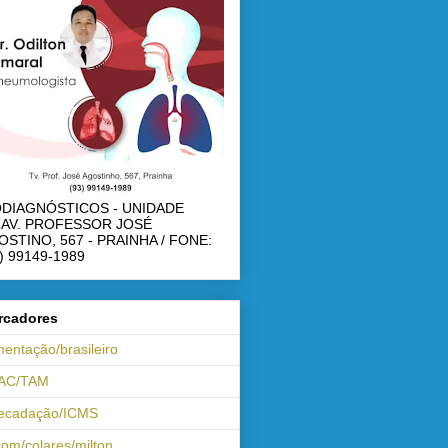
ODIAGNÓSTICOS - UNIDADE
RAV. PROFESSOR JOSÉ
OSTINO, 567 - PRAINHA / FONE:
) 99149-1989
rcadores
mentação/brasileiro
AC/TAM
recadação/ICMS
om/colares/milton