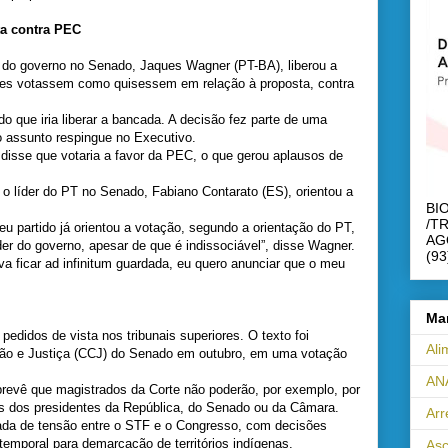
ta contra PEC
r do governo no Senado, Jaques Wagner (PT-BA), liberou a
es votassem como quisessem em relação à proposta, contra
do que iria liberar a bancada. A decisão fez parte de uma
 o assunto respingue no Executivo.
disse que votaria a favor da PEC, o que gerou aplausos de
o líder do PT no Senado, Fabiano Contarato (ES), orientou a
BI
/T
eu partido já orientou a votação, segundo a orientação do PT,
AG
der do governo, apesar de que é indissociável”, disse Wagner.
(93
 ficar ad infinitum guardada, eu quero anunciar que o meu
Ma
edidos de vista nos tribunais superiores. O texto foi
Ali
ção e Justiça (CCJ) do Senado em outubro, em uma votação
AN
revê que magistrados da Corte não poderão, por exemplo, por
os dos presidentes da República, do Senado ou da Câmara.
Ar
ada de tensão entre o STF e o Congresso, com decisões
emporal para demarcação de territórios indígenas.
Asc