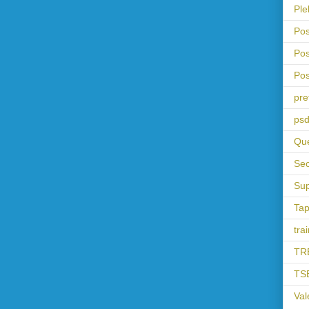
Ple
Pos
Pos
Pos
pre
psd
Que
Sec
Sup
Tap
tra
TR
TS
Val