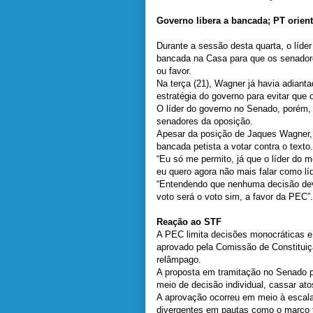
Governo libera a bancada; PT orien
Durante a sessão desta quarta, o líde
bancada na Casa para que os senador
ou favor.
Na terça (21), Wagner já havia adianta
estratégia do governo para evitar que
O líder do governo no Senado, porém, 
senadores da oposição.
Apesar da posição de Jaques Wagner, 
bancada petista a votar contra o texto.
“Eu só me permito, já que o líder do m
eu quero agora não mais falar como lí
“Entendendo que nenhuma decisão deva
voto será o voto sim, a favor da PEC”.
Reação ao STF
A PEC limita decisões monocráticas e p
aprovado pela Comissão de Constitui
relâmpago.
A proposta em tramitação no Senado p
meio de decisão individual, cassar at
A aprovação ocorreu em meio à escal
divergentes em pautas como o marco t