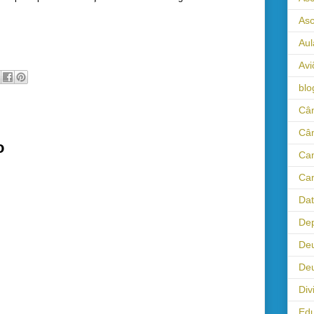
As
Aul
Avi
blo
Câm
Câ
o
Cam
Cam
Da
Dep
De
Deu
Div
Ed