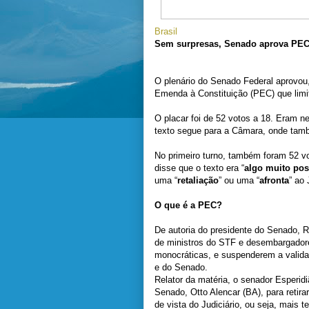
Brasil
Sem surpresas, Senado aprova PEC 
O plenário do Senado Federal aprovou,
Emenda à Constituição (PEC) que limi
O placar foi de 52 votos a 18. Eram n
texto segue para a Câmara, onde tamb
No primeiro turno, também foram 52 vo
disse que o texto era “
algo muito posi
uma “
retaliação
” ou uma “
afronta
” ao 
O que é a PEC?
De autoria do presidente do Senado, R
de ministros do STF e desembargador
monocráticas, e suspenderem a valida
e do Senado.
Relator da matéria, o senador Esperi
Senado, Otto Alencar (BA), para retir
de vista do Judiciário, ou seja, mais 