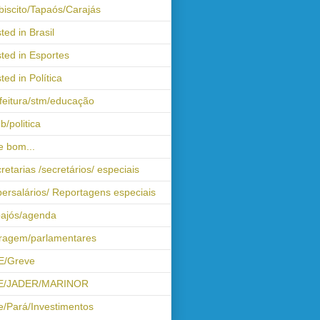
biscito/Tapaós/Carajás
ted in Brasil
ted in Esportes
ted in Política
feitura/stm/educação
b/politica
 bom...
retarias /secretários/ especiais
ersalários/ Reportagens especiais
ajós/agenda
iragem/parlamentares
E/Greve
E/JADER/MARINOR
e/Pará/Investimentos