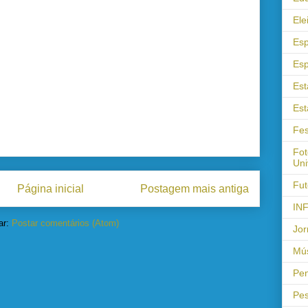
Ele
Esp
Esp
Est
Est
Fes
Fot
Uni
Fut
Página inicial
Postagem mais antiga
IN
ar:
Postar comentários (Atom)
Jor
Mús
Pen
Pes