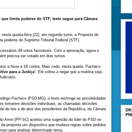
que limita poderes do STF; texto segue para Câmara
 nesta quarta-feira (22), em segundo turno, a Proposta de
ta poderes do Supremo Tribunal Federal (STF).
ecessários 49 votos favoráveis. Com a aprovação, agora o
ém precisa ser votado em dois turnos.
tos a favor e 18 contra. Mais cedo, nesta quarta, Pacheco
tivo para a Justiça
”. Ele voltou a negar que a matéria seja
Judiciário.
odrigo Pacheco (PSD-MG), o texto restringe as possibilidades
es tomarem decisões individuais, as chamadas decisões
de de leis e de atos dos presidentes da República, da Câmara
DR
PN
dião Amin (PP-SC) aceitou uma sugestão do líder do PSD no
ar da proposta um dispositivo que mudava regras sobre pedidos
tempo para analisar determinado tema.