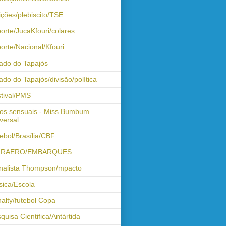
ições/plebiscito/TSE
orte/JucaKfouri/colares
orte/Nacional/Kfouri
ado do Tapajós
ado do Tapajós/divisão/política
tival/PMS
os sensuais - Miss Bumbum
versal
ebol/Brasília/CBF
FRAERO/EMBARQUES
nalista Thompson/mpacto
ica/Escola
alty/futebol Copa
quisa Cientifica/Antártida