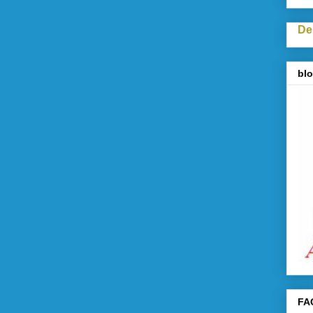
De
blo
FA