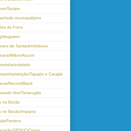
com/Susipe
as/rede municipal/pms
ões do Forro
g/blogueiro
ara de Santarém/tribuna
mara/Milton/Ascom
isinha/enlatado
panha/eleição/Tapajós e Carajás
tena/Record/Band
utado Von/Tartarugão
u no Bocão
 no Bocão/Impacto
ida/Pantera
ucação/SEDUC/Censo