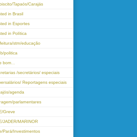
biscito/Tapaós/Carajás
ted in Brasil
ted in Esportes
ted in Política
feitura/stm/educação
b/politica
 bom...
retarias /secretários/ especiais
ersalários/ Reportagens especiais
ajós/agenda
iragem/parlamentares
E/Greve
E/JADER/MARINOR
e/Pará/Investimentos