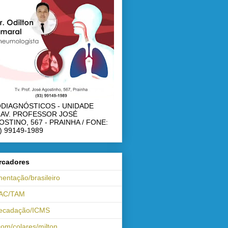
ODIAGNÓSTICOS - UNIDADE
RAV. PROFESSOR JOSÉ
OSTINO, 567 - PRAINHA / FONE:
) 99149-1989
rcadores
mentação/brasileiro
AC/TAM
recadação/ICMS
om/colares/milton