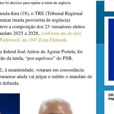
ator foi decisivo para rejeitar a tutela de urgência.
gunda-feira (18), o TRE (Tribunal Regional
liminar (tutela provisória de urgência)
eve a composição dos 23 vereadores eleitos
andato 2025 a 2028,
conforme ato do juiz
Pedrossoli, da 194ª Zona Eleitoral
.
z federal José Airton de Aguiar Portela, foi
ição da tutela, “por equívoco” do PSB.
E, à unanimidade, votaram em consonância
araense ainda vai julgar o mérito o mandato de
r definida.
DR
PN