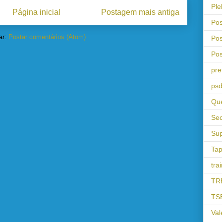
Ple
Página inicial
Postagem mais antiga
Pos
ar:
Postar comentários (Atom)
Pos
Pos
pre
psd
Que
Sec
Sup
Tap
tra
TR
TS
Val