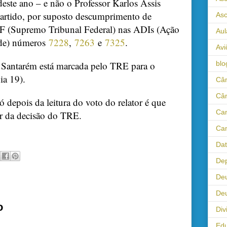
deste ano – e não o Professor Karlos Assis
artido, por suposto descumprimento de
As
STF (Supremo Tribunal Federal) nas ADIs (Ação
Aul
ade) números
7228
,
7263
e
7325
.
Avi
blo
 Santarém está marcada pelo TRE para o
ia 19).
Câm
Câ
ó depois da leitura do voto do relator é que
Cam
er da decisão do TRE.
Cam
Da
Dep
De
Deu
o
Div
Ed