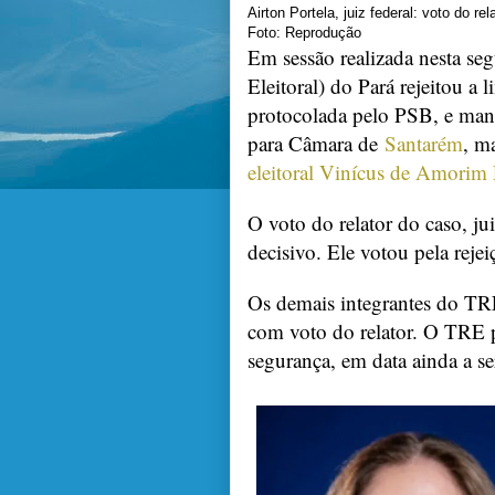
Airton Portela, juiz federal: voto do rel
Foto: Reprodução
Em sessão realizada nesta se
Eleitoral) do Pará rejeitou a 
protocolada pelo PSB, e mant
para Câmara de
Santarém
, m
eleitoral Vinícus de Amorim 
O voto do relator do caso, jui
decisivo. Ele votou pela reje
Os demais integrantes do TR
com voto do relator. O TRE p
segurança, em data ainda a se