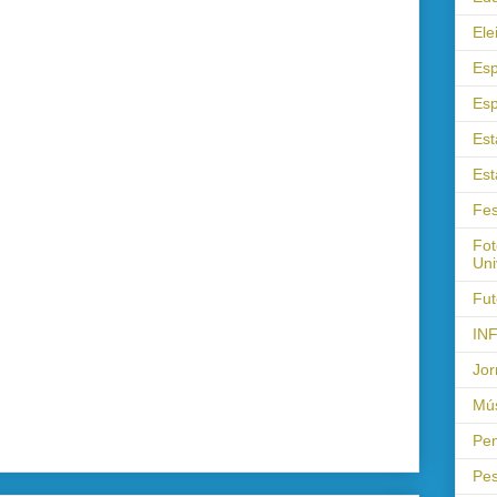
Ele
Esp
Esp
Est
Est
Fes
Fot
Uni
Fut
IN
Jor
Mús
Pen
Pes