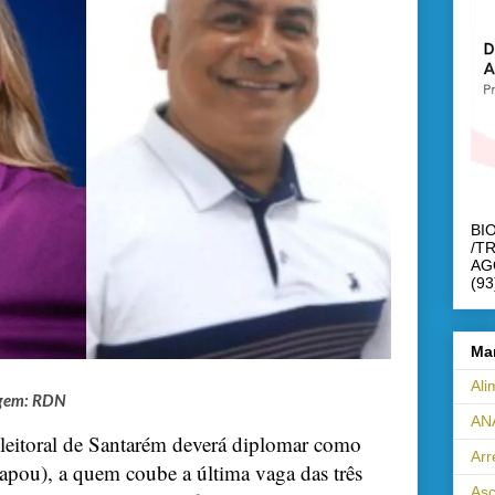
BI
/T
AG
(93
Ma
Ali
agem: RDN
AN
Eleitoral de Santarém deverá diplomar como
Ar
apou), a quem coube a última vaga das três
Asc