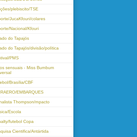
ições/plebiscito/TSE
orte/JucaKfouri/colares
orte/Nacional/Kfouri
ado do Tapajós
ado do Tapajós/divisão/política
tival/PMS
os sensuais - Miss Bumbum
versal
ebol/Brasília/CBF
FRAERO/EMBARQUES
nalista Thompson/mpacto
ica/Escola
alty/futebol Copa
quisa Cientifica/Antártida