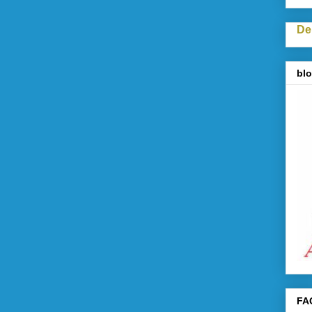
De
blo
FA