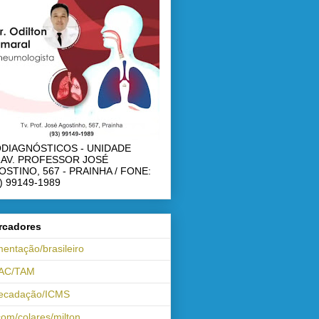
ODIAGNÓSTICOS - UNIDADE
RAV. PROFESSOR JOSÉ
OSTINO, 567 - PRAINHA / FONE:
) 99149-1989
rcadores
mentação/brasileiro
AC/TAM
recadação/ICMS
om/colares/milton