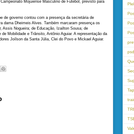
 Campeonato Mojuiense Masculino de Futebol, previsto para
Ple
Pos
ipe de governo contou com a presença da secretária de
Pos
meira dama Dheimeis Alves. Também marcaram presença os
r, Assis Nogueira; de Educação, Izailton Sousa; de
Pos
 e de Mobilidade e Trânsito, Antônio Aguiar. A representação da
dores Joílson da Santa Júlia, Clei do Povo e Mickael Aguiar.
pre
psd
Que
Sec
Sup
Tap
o
tra
TR
TS
Val