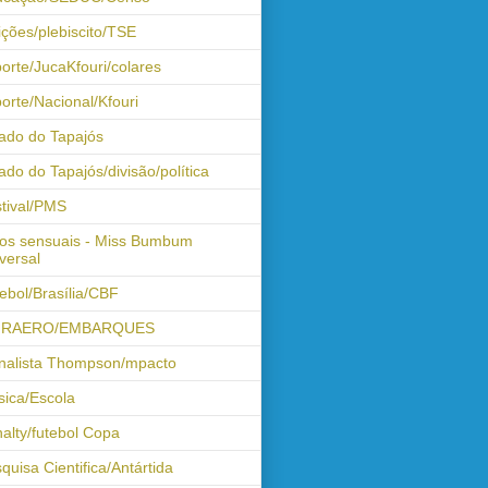
ições/plebiscito/TSE
orte/JucaKfouri/colares
orte/Nacional/Kfouri
ado do Tapajós
ado do Tapajós/divisão/política
tival/PMS
os sensuais - Miss Bumbum
versal
ebol/Brasília/CBF
FRAERO/EMBARQUES
nalista Thompson/mpacto
ica/Escola
alty/futebol Copa
quisa Cientifica/Antártida