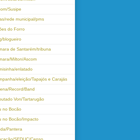
com/Susipe
as/rede municipal/pms
ões do Forro
g/blogueiro
ara de Santarém/tribuna
mara/Milton/Ascom
isinha/enlatado
panha/eleição/Tapajós e Carajás
tena/Record/Band
utado Von/Tartarugão
u no Bocão
 no Bocão/Impacto
ida/Pantera
ucação/SEDUC/Censo