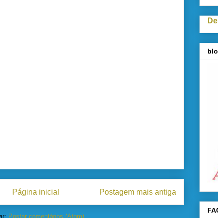
De
blo
Página inicial
Postagem mais antiga
FA
ar:
Postar comentários (Atom)