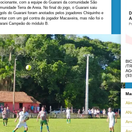
mocionante, com a equipe do Guarani da comunidade São
unidade Terra de Areia. No final do jogo, o Guarani saiu
gols do Guarani foram anotados pelos jogadores Chiquinho e
tar com um gol contra do jogador Macaxeira, mas não foi o
Guarani Campeão do módulo B.
BI
/T
AG
(93
Ma
Ali
AN
Ar
Asc