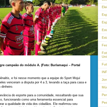
Ele
Esp
Esp
Est
Est
Fes
Fot
Uni
Fut
egre campeão do módulo A. (Foto: Burlamaqui – Portal
IN
ênaltis, e foi nesse momento que a equipe do Sport Mojuí
Jor
eles venceram a disputa por 4 a 3, levando a taça para casa e
dinheiro.
Mús
Pen
elevância do esporte para a comunidade, ressaltando que sua
ico, funcionando como uma ferramenta essencial para
Pes
rar a qualidade de vida dos cidadãos. Ele reafirmou seu