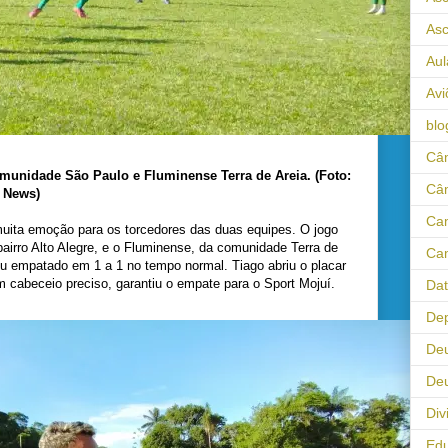
As
Aul
Avi
blo
Câm
omunidade São Paulo e Fluminense Terra de Areia. (Foto:
Câ
á News)
Cam
muita emoção para os torcedores das duas equipes. O jogo
bairro Alto Alegre, e o Fluminense, da comunidade Terra de
Cam
nou empatado em 1 a 1 no tempo normal. Tiago abriu o placar
cabeceio preciso, garantiu o empate para o Sport Mojuí.
Da
Dep
De
Deu
Div
Ed