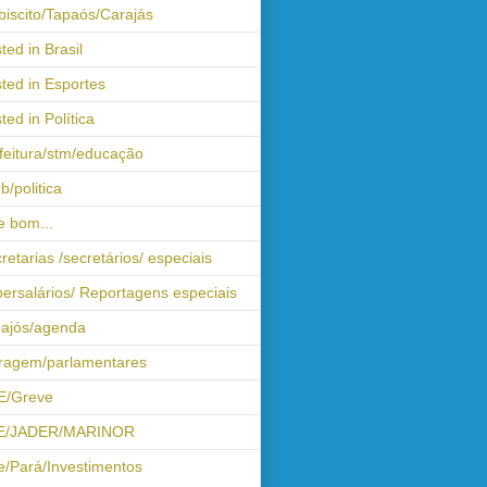
biscito/Tapaós/Carajás
ted in Brasil
ted in Esportes
ted in Política
feitura/stm/educação
b/politica
 bom...
retarias /secretários/ especiais
ersalários/ Reportagens especiais
ajós/agenda
iragem/parlamentares
E/Greve
E/JADER/MARINOR
e/Pará/Investimentos