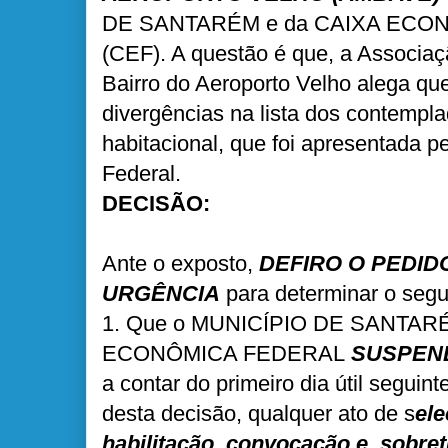
DE SANTARÉM e da CAIXA ECO
(CEF). A questão é que, a Associa
Bairro do Aeroporto Velho alega qu
divergências na lista dos contemp
habitacional, que foi apresentada 
Federal.
DECISÃO:
Ante o exposto,
DEFIRO O PEDID
URGÊNCIA
para determinar o segu
1. Que o MUNICÍPIO DE SANTARÉ
ECONÔMICA FEDERAL
SUSPEN
a contar do primeiro dia útil seguin
desta decisão, qualquer ato de s
ele
habilitação, convocação e, sobret