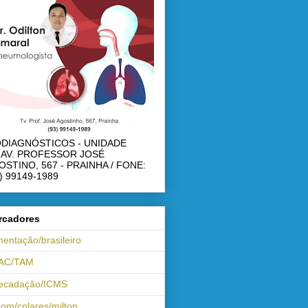
ODIAGNÓSTICOS - UNIDADE
RAV. PROFESSOR JOSÉ
OSTINO, 567 - PRAINHA / FONE:
) 99149-1989
rcadores
mentação/brasileiro
AC/TAM
recadação/ICMS
om/colares/milton