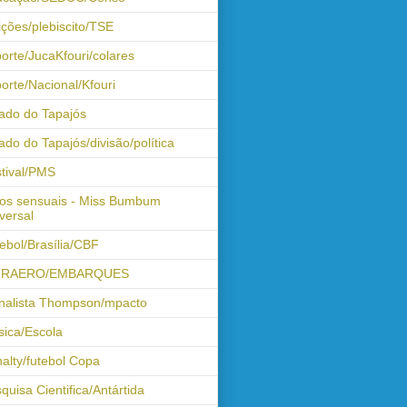
ições/plebiscito/TSE
orte/JucaKfouri/colares
orte/Nacional/Kfouri
ado do Tapajós
ado do Tapajós/divisão/política
tival/PMS
os sensuais - Miss Bumbum
versal
ebol/Brasília/CBF
FRAERO/EMBARQUES
nalista Thompson/mpacto
ica/Escola
alty/futebol Copa
quisa Cientifica/Antártida