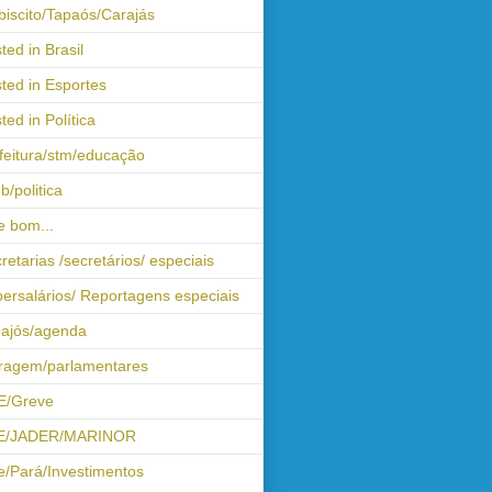
biscito/Tapaós/Carajás
ted in Brasil
ted in Esportes
ted in Política
feitura/stm/educação
b/politica
 bom...
retarias /secretários/ especiais
ersalários/ Reportagens especiais
ajós/agenda
iragem/parlamentares
E/Greve
E/JADER/MARINOR
e/Pará/Investimentos