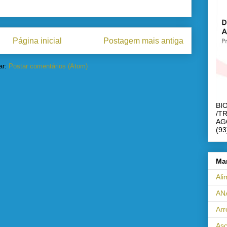
Página inicial
Postagem mais antiga
ar:
Postar comentários (Atom)
BI
/T
AG
(93
Ma
Ali
AN
Ar
Asc