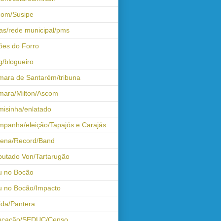
com/Susipe
as/rede municipal/pms
ões do Forro
g/blogueiro
ara de Santarém/tribuna
mara/Milton/Ascom
isinha/enlatado
panha/eleição/Tapajós e Carajás
tena/Record/Band
utado Von/Tartarugão
u no Bocão
 no Bocão/Impacto
ida/Pantera
ucação/SEDUC/Censo