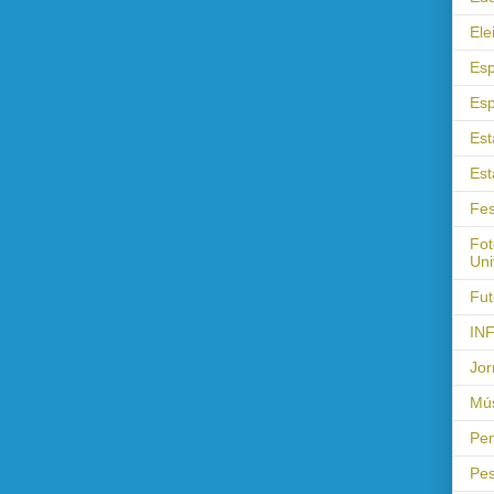
Ele
Esp
Esp
Est
Est
Fes
Fot
Uni
Fut
IN
Jor
Mús
Pen
Pes