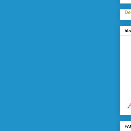
De
blo
FA