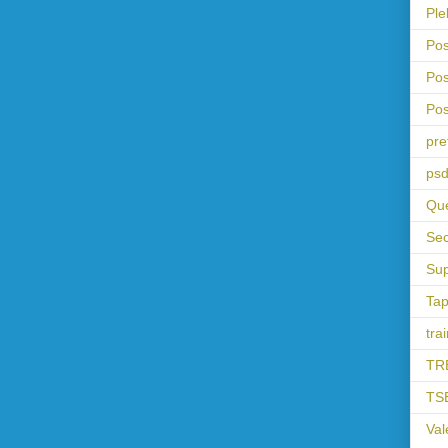
Ple
Pos
Pos
Pos
pre
psd
Que
Sec
Sup
Tap
tra
TR
TS
Val