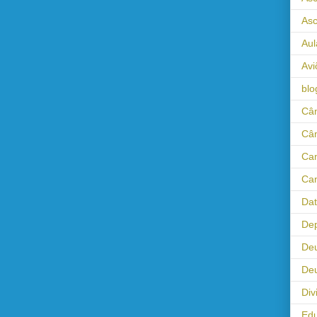
As
Aul
Avi
blo
Câm
Câ
Cam
Cam
Da
Dep
De
Deu
Div
Ed