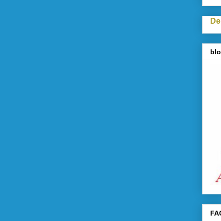
De
blo
FA