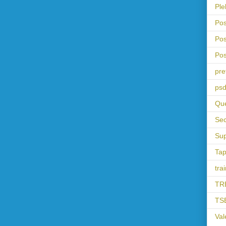
Ple
Pos
Pos
Pos
pre
psd
Que
Sec
Sup
Tap
tra
TR
TS
Val