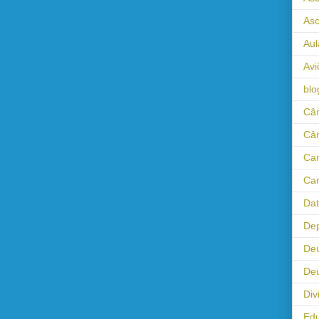
As
Aul
Avi
blo
Câm
Câ
Cam
Cam
Da
Dep
De
Deu
Div
Ed