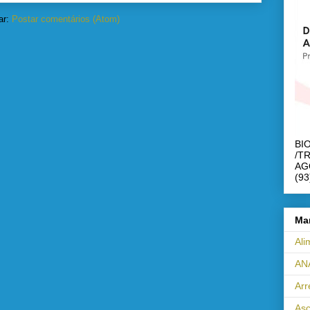
ar:
Postar comentários (Atom)
BI
/T
AG
(93
Ma
Ali
AN
Ar
Asc