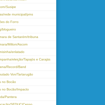
com/Susipe
as/rede municipal/pms
ões do Forro
g/blogueiro
ara de Santarém/tribuna
mara/Milton/Ascom
isinha/enlatado
panha/eleição/Tapajós e Carajás
tena/Record/Band
utado Von/Tartarugão
u no Bocão
 no Bocão/Impacto
ida/Pantera
ucação/SEDUC/Censo