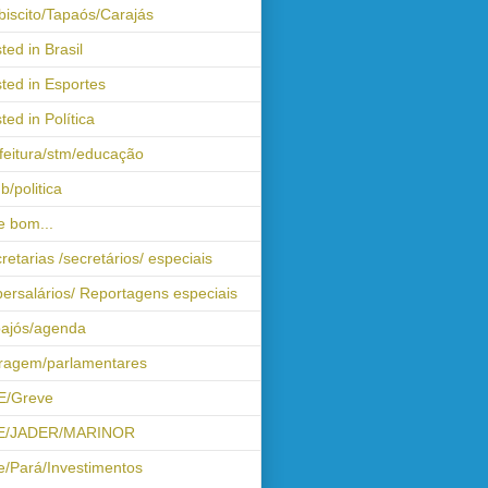
biscito/Tapaós/Carajás
ted in Brasil
ted in Esportes
ted in Política
feitura/stm/educação
b/politica
 bom...
retarias /secretários/ especiais
ersalários/ Reportagens especiais
ajós/agenda
iragem/parlamentares
E/Greve
E/JADER/MARINOR
e/Pará/Investimentos