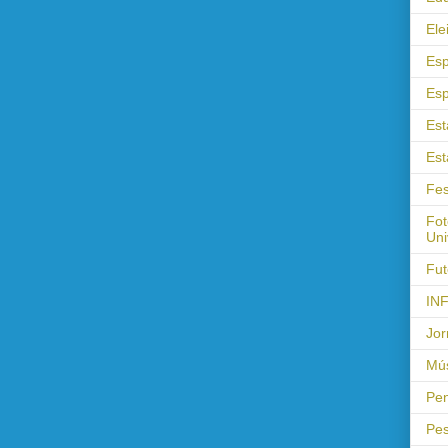
Ele
Esp
Esp
Est
Est
Fes
Fot
Uni
Fut
IN
Jor
Mús
Pen
Pes