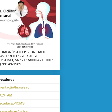
ODIAGNÓSTICOS - UNIDADE
RAV. PROFESSOR JOSÉ
OSTINO, 567 - PRAINHA / FONE:
) 99149-1989
rcadores
mentação/brasileiro
AC/TAM
recadação/ICMS
om/colares/milton