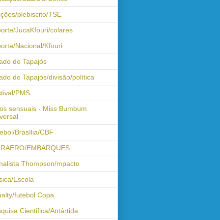
ições/plebiscito/TSE
orte/JucaKfouri/colares
orte/Nacional/Kfouri
ado do Tapajós
ado do Tapajós/divisão/política
tival/PMS
os sensuais - Miss Bumbum
versal
ebol/Brasília/CBF
FRAERO/EMBARQUES
nalista Thompson/mpacto
ica/Escola
alty/futebol Copa
quisa Cientifica/Antártida