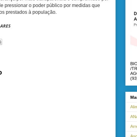
de pressionar o poder público por medidas que
os prestados à população.
LARES
BI
/T
o
AG
(93
Ma
Ali
AN
Ar
Asc