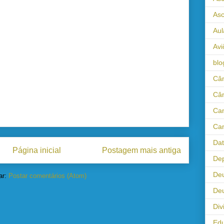
As
Aul
Avi
blo
Câm
Câ
Cam
Cam
Da
Página inicial
Postagem mais antiga
Dep
De
ar:
Postar comentários (Atom)
Deu
Div
Ed