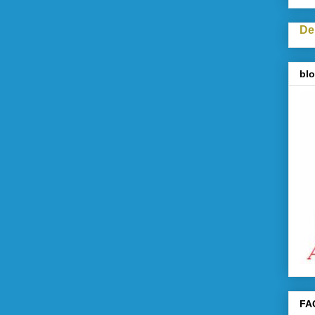
De
blo
FA