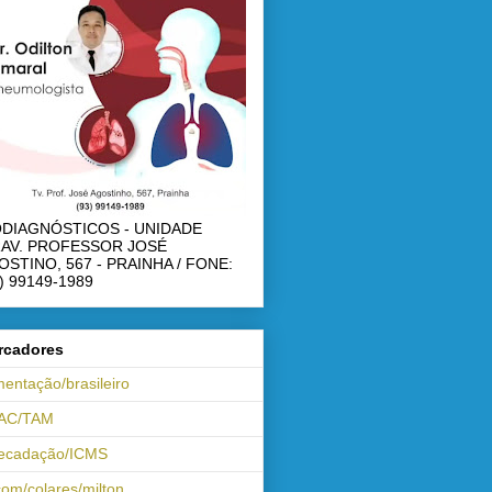
ODIAGNÓSTICOS - UNIDADE
RAV. PROFESSOR JOSÉ
OSTINO, 567 - PRAINHA / FONE:
) 99149-1989
rcadores
mentação/brasileiro
AC/TAM
recadação/ICMS
om/colares/milton