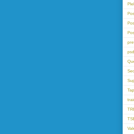
Ple
Pos
Pos
Pos
pre
psd
Que
Sec
Sup
Tap
tra
TR
TS
Val