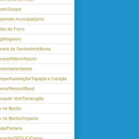
com/Susipe
as/rede municipal/pms
ões do Forro
g/blogueiro
ara de Santarém/tribuna
mara/Milton/Ascom
isinha/enlatado
panha/eleição/Tapajós e Carajás
tena/Record/Band
utado Von/Tartarugão
u no Bocão
 no Bocão/Impacto
ida/Pantera
ucação/SEDUC/Censo