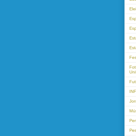
Ele
Esp
Esp
Est
Est
Fes
Fot
Uni
Fut
IN
Jor
Mús
Pen
Pes