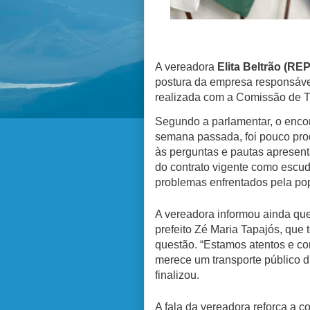
A vereadora
Elita Beltrão (REP
postura da empresa responsável
realizada com a Comissão de Tr
Segundo a parlamentar, o enco
semana passada, foi pouco pro
às perguntas e pautas apresent
do contrato vigente como escud
problemas enfrentados pela pop
A vereadora informou ainda que
prefeito Zé Maria Tapajós, que t
questão. “Estamos atentos e c
merece um transporte público di
finalizou.
A fala da vereadora reforça a 