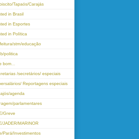
biscito/Tapaós/Carajás
ted in Brasil
ted in Esportes
ted in Política
feitura/stm/educação
b/politica
 bom...
retarias /secretários/ especiais
ersalários/ Reportagens especiais
ajós/agenda
iragem/parlamentares
E/Greve
E/JADER/MARINOR
e/Pará/Investimentos