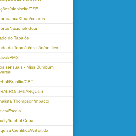
ições/plebiscito/TSE
orte/JucaKfouri/colares
orte/Nacional/Kfouri
ado do Tapajós
ado do Tapajós/divisão/política
tival/PMS
os sensuais - Miss Bumbum
versal
ebol/Brasília/CBF
FRAERO/EMBARQUES
nalista Thompson/mpacto
ica/Escola
alty/futebol Copa
quisa Cientifica/Antártida