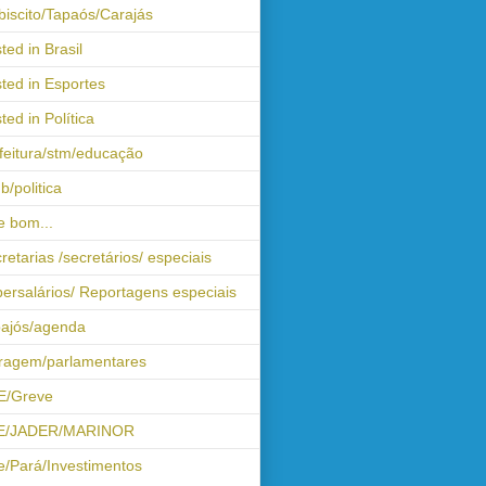
biscito/Tapaós/Carajás
ted in Brasil
ted in Esportes
ted in Política
feitura/stm/educação
b/politica
 bom...
retarias /secretários/ especiais
ersalários/ Reportagens especiais
ajós/agenda
iragem/parlamentares
E/Greve
E/JADER/MARINOR
e/Pará/Investimentos