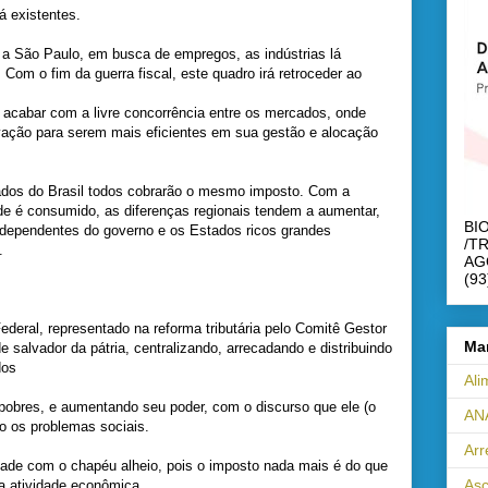
á existentes.
r a São Paulo, em busca de empregos, as indústrias lá
Com o fim da guerra fiscal, este quadro irá retroceder ao
a acabar com a livre concorrência entre os mercados, onde
ação para serem mais eficientes em sua gestão e alocação
tados do Brasil todos cobrarão o mesmo imposto. Com a
de é consumido, as diferenças regionais tendem a aumentar,
BI
 dependentes do governo e os Estados ricos grandes
/T
.
AG
(93
ederal, representado na reforma tributária pelo Comitê Gestor
Ma
e salvador da pátria, centralizando, arrecadando e distribuindo
dos
Ali
pobres, e aumentando seu poder, com o discurso que ele (o
AN
o os problemas sociais.
Ar
dade com o chapéu alheio, pois o imposto nada mais é do que
Asc
a atividade econômica.