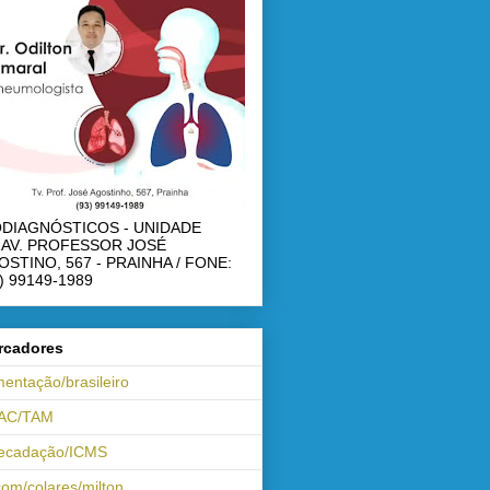
ODIAGNÓSTICOS - UNIDADE
RAV. PROFESSOR JOSÉ
OSTINO, 567 - PRAINHA / FONE:
) 99149-1989
rcadores
mentação/brasileiro
AC/TAM
recadação/ICMS
om/colares/milton