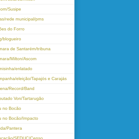
com/Susipe
as/rede municipal/pms
ões do Forro
g/blogueiro
ara de Santarém/tribuna
mara/Milton/Ascom
isinha/enlatado
panha/eleição/Tapajós e Carajás
tena/Record/Band
utado Von/Tartarugão
u no Bocão
 no Bocão/Impacto
ida/Pantera
ucação/SEDUC/Censo