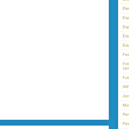
Ele
Esp
Esp
Est
Est
Fes
Fot
Uni
Fut
IN
Jor
Mús
Pen
Pes