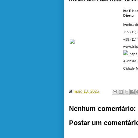
Ivo Rica
Diretor
ivoricard
+55 (11)
+55 (11)
www.lzfis
https:
Avenida 
Cidade M
at
maio 13, 2025
Nenhum comentário:
Postar um comentári