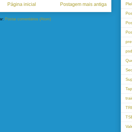
Ple
Página inicial
Postagem mais antiga
Pos
ar:
Postar comentários (Atom)
Pos
Pos
pre
psd
Que
Sec
Sup
Tap
tra
TR
TS
Val