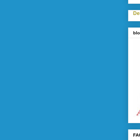
De
blo
FA