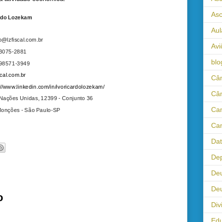
As
rdo Lozekam
Aul
o@lzfiscal.com.br
Avi
 3075-2881
blo
 98571-3949
cal.com.br
Câm
//www.linkedin.com/in/ivoricardolozekam/
Câ
Nações Unidas, 12399 - Conjunto 36
Cam
onções - São Paulo-SP
Cam
Da
Dep
De
Deu
o
Div
Ed