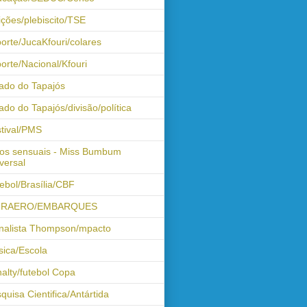
ições/plebiscito/TSE
orte/JucaKfouri/colares
orte/Nacional/Kfouri
ado do Tapajós
ado do Tapajós/divisão/política
tival/PMS
os sensuais - Miss Bumbum
versal
ebol/Brasília/CBF
FRAERO/EMBARQUES
nalista Thompson/mpacto
ica/Escola
alty/futebol Copa
quisa Cientifica/Antártida