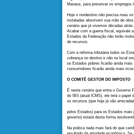
Manaus, para preservar os empregos l
Hoje o nordestino não precisa mais vi
instaladas absorvem sua mão de obra. 
cenário que já vivemos décadas atrás.
Acabar com a guerra fiscal, equivale 
Estados da Federação não terão motiv
de recursos.
Com a reforma tributária todos os Es
cobrança no destino e não no local on
os Estados pobres ficarão ainda mais
consumidores ficarão ainda mais ricos
O COMITÊ GESTOR DO IMPOSTO
É neste cenário que entra o Governo F
do IBS (atual ICMS), ele terá o papel d
os recursos (que hoje já são arrecada
pelos Estados) para os Estados mais 
governo) estará desta forma resolvend
Na prática nada mais fará do que cari
resultado da atividade econômica. Se 