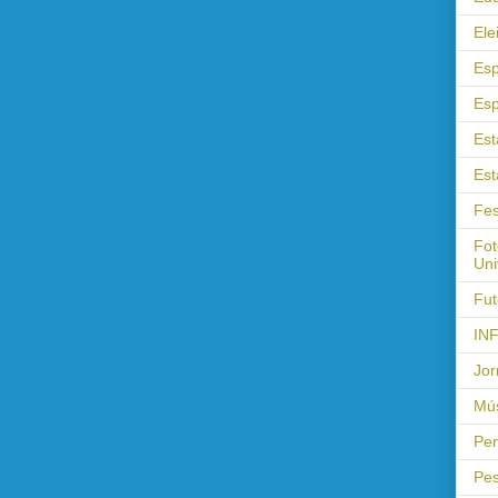
Ele
Esp
Esp
Est
Est
Fes
Fot
Uni
Fut
IN
Jor
Mús
Pen
Pes