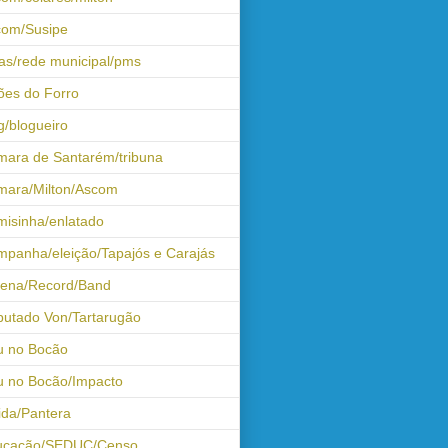
com/Susipe
as/rede municipal/pms
ões do Forro
g/blogueiro
ara de Santarém/tribuna
mara/Milton/Ascom
isinha/enlatado
panha/eleição/Tapajós e Carajás
tena/Record/Band
utado Von/Tartarugão
u no Bocão
 no Bocão/Impacto
ida/Pantera
ucação/SEDUC/Censo