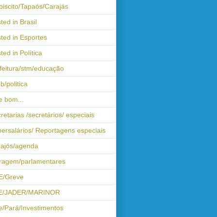
biscito/Tapaós/Carajás
ted in Brasil
ted in Esportes
ted in Política
feitura/stm/educação
b/politica
 bom...
retarias /secretários/ especiais
ersalários/ Reportagens especiais
ajós/agenda
iragem/parlamentares
E/Greve
E/JADER/MARINOR
e/Pará/Investimentos