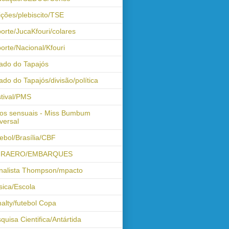
ições/plebiscito/TSE
orte/JucaKfouri/colares
orte/Nacional/Kfouri
ado do Tapajós
ado do Tapajós/divisão/política
tival/PMS
os sensuais - Miss Bumbum
versal
ebol/Brasília/CBF
FRAERO/EMBARQUES
nalista Thompson/mpacto
ica/Escola
alty/futebol Copa
quisa Cientifica/Antártida