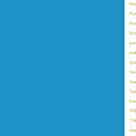
Ple
Pos
Pos
Pos
pre
psd
Que
Sec
Sup
Tap
tra
TR
TS
Val