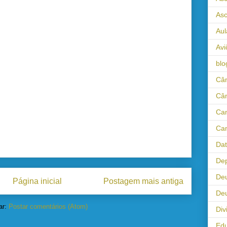
As
Aul
Avi
blo
Câm
Câ
Cam
Cam
Da
Dep
De
Página inicial
Postagem mais antiga
Deu
ar:
Postar comentários (Atom)
Div
Ed