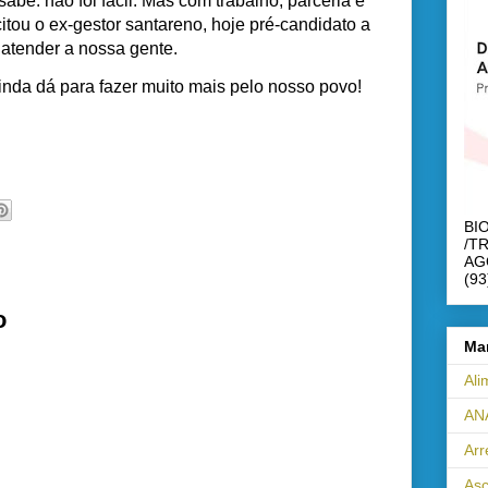
sabe: não foi fácil. Mas com trabalho, parceria e
itou o ex-gestor santareno, hoje pré-candidato a
atender a nossa gente.
inda dá para fazer muito mais pelo nosso povo!
BI
/T
AG
(93
o
Ma
Ali
AN
Ar
Asc