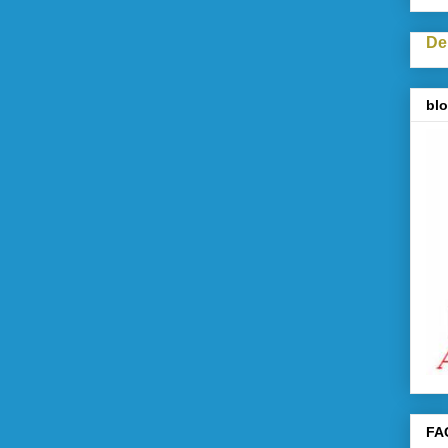
De
blo
FA