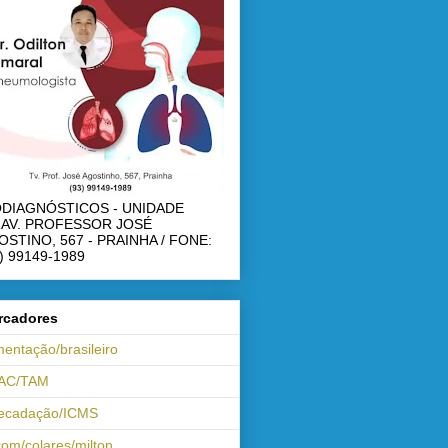
ODIAGNÓSTICOS - UNIDADE
RAV. PROFESSOR JOSÉ
OSTINO, 567 - PRAINHA / FONE:
) 99149-1989
rcadores
mentação/brasileiro
AC/TAM
recadação/ICMS
om/colares/milton