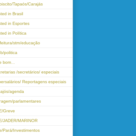
biscito/Tapaós/Carajás
ted in Brasil
ted in Esportes
ted in Política
feitura/stm/educação
b/politica
 bom...
retarias /secretários/ especiais
ersalários/ Reportagens especiais
ajós/agenda
iragem/parlamentares
E/Greve
E/JADER/MARINOR
e/Pará/Investimentos