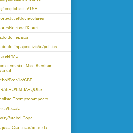
ições/plebiscito/TSE
orte/JucaKfouri/colares
orte/Nacional/Kfouri
ado do Tapajós
ado do Tapajós/divisão/política
tival/PMS
os sensuais - Miss Bumbum
versal
ebol/Brasília/CBF
FRAERO/EMBARQUES
nalista Thompson/mpacto
ica/Escola
alty/futebol Copa
quisa Cientifica/Antártida