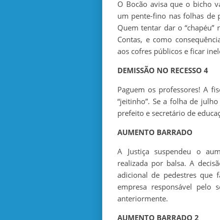
O Bocão avisa que o bicho v
um pente-fino nas folhas de
Quem tentar dar o “chapéu” n
Contas, e como consequência
aos cofres públicos e ficar inel
DEMISSÃO NO RECESSO 4
Paguem os professores! A fisc
“jeitinho”. Se a folha de jul
prefeito e secretário de educ
AUMENTO BARRADO
A Justiça suspendeu o aumen
realizada por balsa. A deci
adicional de pedestres que 
empresa responsável pelo se
anteriormente.
AUMENTO BARRADO 2