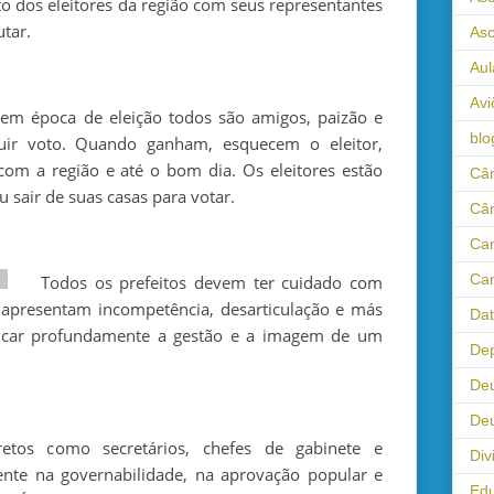
o dos eleitores da região com seus representantes
tar.
As
Aul
Avi
 em época de eleição todos são amigos, paizão e
blo
uir voto. Quando ganham, esquecem o eleitor,
m a região e até o bom dia. Os eleitores estão
Câm
 sair de suas casas para votar.
Câ
Cam
Cam
Todos os prefeitos devem ter cuidado com
s apresentam incompetência, desarticulação e más
Da
icar profundamente a gestão e a imagem de um
Dep
De
Deu
retos como secretários, chefes de gabinete e
Div
ente na governabilidade, na aprovação popular e
Ed