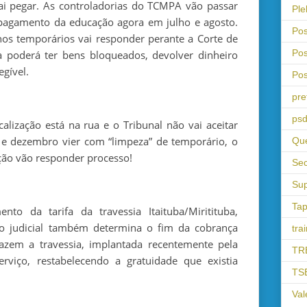
ai pegar. As controladorias do TCMPA vão passar
Ple
 pagamento da educação agora em julho e agosto.
Pos
os temporários vai responder perante a Corte de
Pos
 poderá ter bens bloqueados, devolver dinheiro
egível.
Pos
pre
psd
alização está na rua e o Tribunal não vai aceitar
ho e dezembro vier com “limpeza” de temporário, o
Que
ação vão responder processo!
Sec
Sup
Tap
to da tarifa da travessia Itaituba/Miritituba,
são judicial também determina o fim da cobrança
tra
fazem a travessia, implantada recentemente pela
TR
rviço, restabelecendo a gratuidade que existia
TS
Val