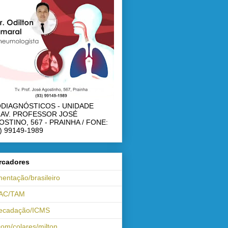
ODIAGNÓSTICOS - UNIDADE
RAV. PROFESSOR JOSÉ
OSTINO, 567 - PRAINHA / FONE:
) 99149-1989
rcadores
mentação/brasileiro
AC/TAM
recadação/ICMS
om/colares/milton