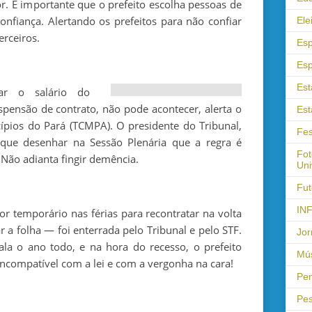
or. É importante que o prefeito escolha pessoas de
onfiança. Alertando os prefeitos para não confiar
Ele
erceiros.
Esp
Esp
Est
ar o salário do
spensão de contrato, não pode acontecer, alerta o
Est
ípios do Pará (TCMPA). O presidente do Tribunal,
Fes
e que desenhar na Sessão Plenária que a regra é
Fot
 Não adianta fingir demência.
Uni
Fut
IN
or temporário nas férias para recontratar na volta
 a folha — foi enterrada pelo Tribunal e pelo STF.
Jor
ala o ano todo, e na hora do recesso, o prefeito
Mús
 incompatível com a lei e com a vergonha na cara!
Pen
Pes