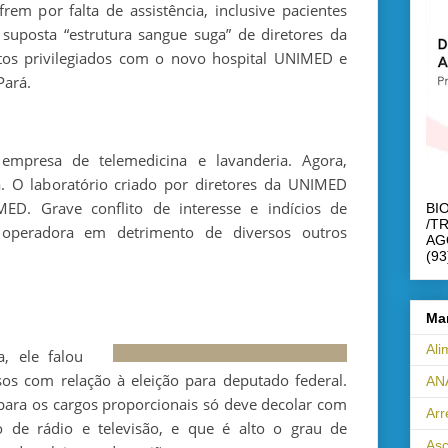
 por falta de assistência, inclusive pacientes
suposta “estrutura sangue suga” de diretores da
os privilegiados com o novo hospital UNIMED e
Pará.
 empresa de telemedicina e lavanderia. Agora,
 O laboratório criado por diretores da UNIMED
ED. Grave conflito de interesse e indícios de
BI
/T
 operadora em detrimento de diversos outros
AG
(93
Ma
Ali
, ele falou
isos com relação à eleição para deputado federal.
AN
ara os cargos proporcionais só deve decolar com
Ar
to de rádio e televisão, e que é alto o grau de
Asc