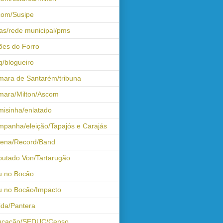
com/Susipe
as/rede municipal/pms
ões do Forro
g/blogueiro
ara de Santarém/tribuna
mara/Milton/Ascom
isinha/enlatado
panha/eleição/Tapajós e Carajás
tena/Record/Band
utado Von/Tartarugão
u no Bocão
 no Bocão/Impacto
ida/Pantera
ucação/SEDUC/Censo