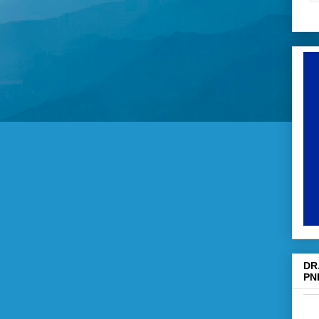
DR
PN