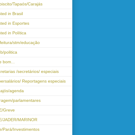
biscito/Tapaós/Carajás
ted in Brasil
ted in Esportes
ted in Política
feitura/stm/educação
b/politica
 bom...
retarias /secretários/ especiais
ersalários/ Reportagens especiais
ajós/agenda
iragem/parlamentares
E/Greve
E/JADER/MARINOR
e/Pará/Investimentos