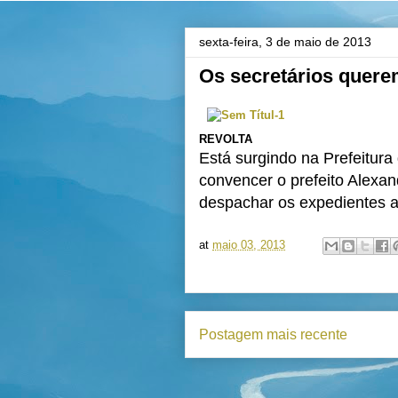
sexta-feira, 3 de maio de 2013
Os secretários querem
REVOLTA
Está surgindo na Prefeitur
convencer o prefeito Alexand
despachar os expedientes 
at
maio 03, 2013
Postagem mais recente