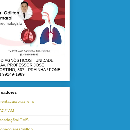
ODIAGNÓSTICOS - UNIDADE
RAV. PROFESSOR JOSÉ
OSTINO, 567 - PRAINHA / FONE:
) 99149-1989
rcadores
mentação/brasileiro
AC/TAM
recadação/ICMS
om/colares/milton