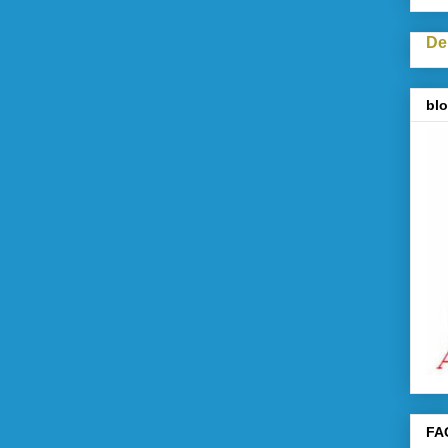
De
blo
FA