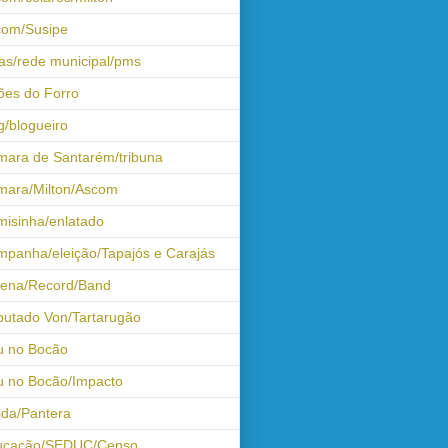
com/Susipe
as/rede municipal/pms
ões do Forro
g/blogueiro
ara de Santarém/tribuna
mara/Milton/Ascom
isinha/enlatado
panha/eleição/Tapajós e Carajás
tena/Record/Band
utado Von/Tartarugão
u no Bocão
 no Bocão/Impacto
ida/Pantera
ucação/SEDUC/Censo