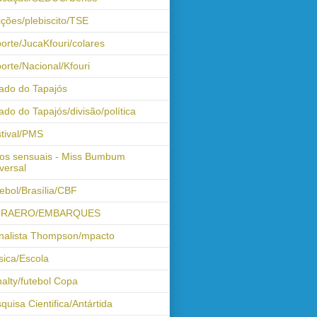
ições/plebiscito/TSE
orte/JucaKfouri/colares
orte/Nacional/Kfouri
ado do Tapajós
ado do Tapajós/divisão/política
tival/PMS
os sensuais - Miss Bumbum
versal
ebol/Brasília/CBF
FRAERO/EMBARQUES
nalista Thompson/mpacto
ica/Escola
alty/futebol Copa
quisa Cientifica/Antártida