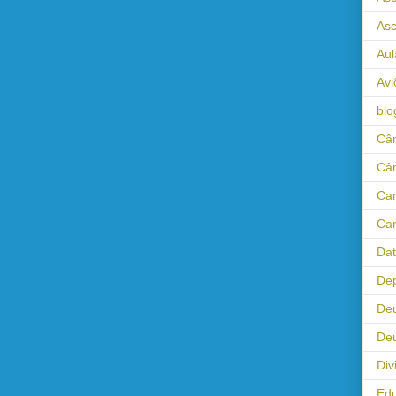
As
Aul
Avi
blo
Câm
Câ
Cam
Cam
Da
Dep
De
Deu
Div
Ed