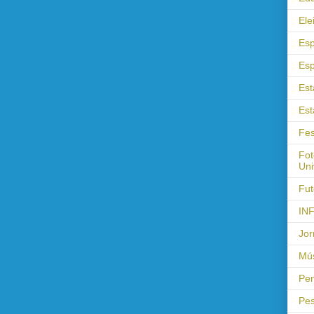
Ele
Esp
Esp
Est
Est
Fes
Fot
Uni
Fut
IN
Jor
Mús
Pen
Pes