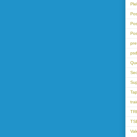
Ple
Pos
Pos
Pos
pre
psd
Que
Sec
Sup
Tap
tra
TR
TS
Val