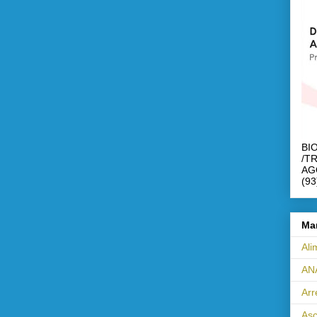
BI
/T
AG
(93
Ma
Ali
AN
Ar
Asc