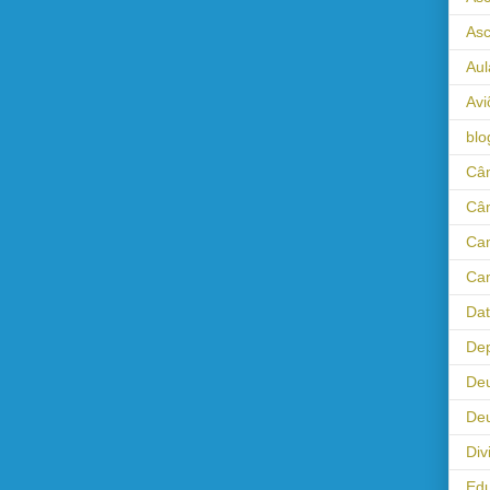
As
Aul
Avi
blo
Câm
Câ
Cam
Cam
Da
Dep
De
Deu
Div
Ed