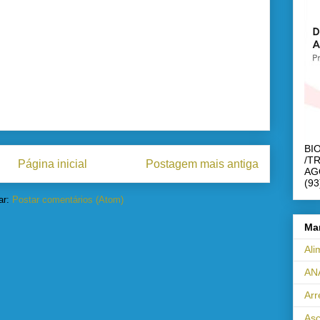
BI
/T
Página inicial
Postagem mais antiga
AG
(93
ar:
Postar comentários (Atom)
Ma
Ali
AN
Ar
Asc