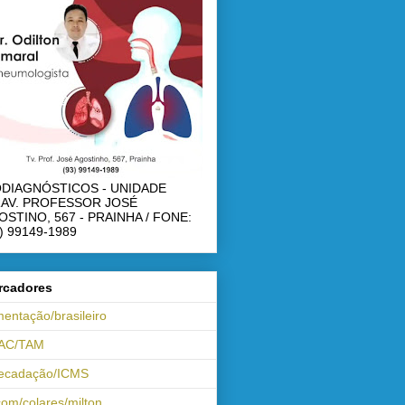
ODIAGNÓSTICOS - UNIDADE
RAV. PROFESSOR JOSÉ
OSTINO, 567 - PRAINHA / FONE:
) 99149-1989
rcadores
mentação/brasileiro
AC/TAM
recadação/ICMS
om/colares/milton