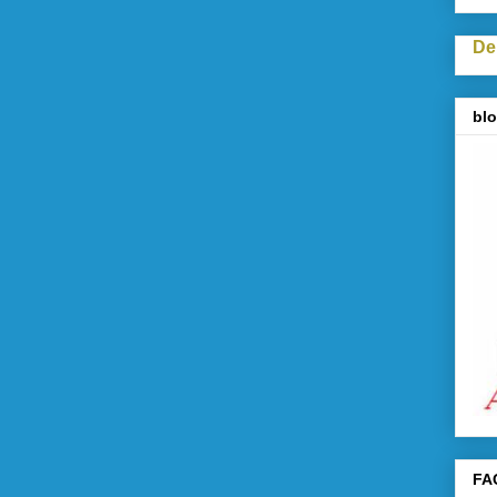
De
blo
FA