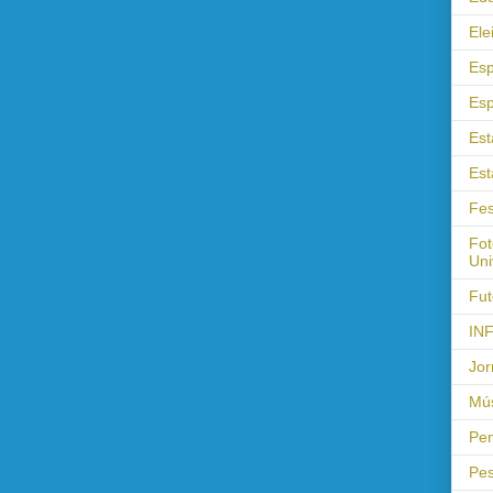
Ele
Esp
Esp
Est
Est
Fes
Fot
Uni
Fut
IN
Jor
Mús
Pen
Pes