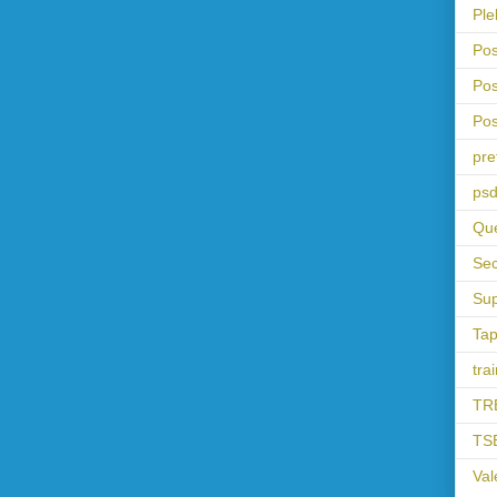
Ple
Pos
Pos
Pos
pre
psd
Que
Sec
Sup
Tap
tra
TR
TS
Val