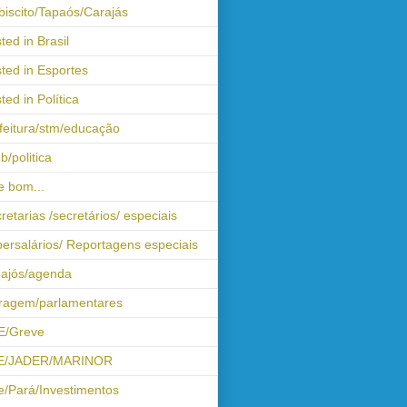
biscito/Tapaós/Carajás
ted in Brasil
ted in Esportes
ted in Política
feitura/stm/educação
b/politica
 bom...
retarias /secretários/ especiais
ersalários/ Reportagens especiais
ajós/agenda
iragem/parlamentares
E/Greve
E/JADER/MARINOR
e/Pará/Investimentos