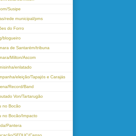
com/Susipe
as/rede municipal/pms
ões do Forro
g/blogueiro
ara de Santarém/tribuna
mara/Milton/Ascom
isinha/enlatado
panha/eleição/Tapajós e Carajás
tena/Record/Band
utado Von/Tartarugão
u no Bocão
 no Bocão/Impacto
ida/Pantera
ucação/SEDUC/Censo