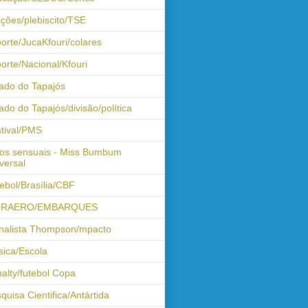
ições/plebiscito/TSE
orte/JucaKfouri/colares
orte/Nacional/Kfouri
ado do Tapajós
ado do Tapajós/divisão/política
tival/PMS
os sensuais - Miss Bumbum
versal
ebol/Brasília/CBF
FRAERO/EMBARQUES
nalista Thompson/mpacto
ica/Escola
alty/futebol Copa
quisa Cientifica/Antártida