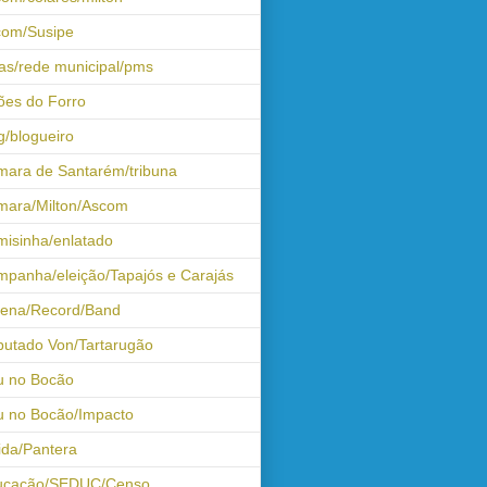
com/Susipe
as/rede municipal/pms
ões do Forro
g/blogueiro
ara de Santarém/tribuna
mara/Milton/Ascom
isinha/enlatado
panha/eleição/Tapajós e Carajás
tena/Record/Band
utado Von/Tartarugão
u no Bocão
 no Bocão/Impacto
ida/Pantera
ucação/SEDUC/Censo