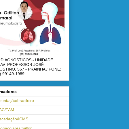
ODIAGNÓSTICOS - UNIDADE
RAV. PROFESSOR JOSÉ
OSTINO, 567 - PRAINHA / FONE:
) 99149-1989
rcadores
mentação/brasileiro
AC/TAM
recadação/ICMS
om/colares/milton