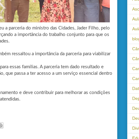
As
Aul
a parceria do ministro das Cidades, Jader Filho, pelo
Avi
orçando a importância do trabalho conjunto para que os
blo
ades.
Câm
mbém ressaltou a importância da parceria para viabilizar
Câ
ara essas famílias. A parceria tem dado resultado e
Cam
, que passa a ter acesso a um serviço essencial dentro
Cam
Da
onamento e deve contribuir para melhorar as condições
Dep
 atendidas.
De
Deu
Div
Ed