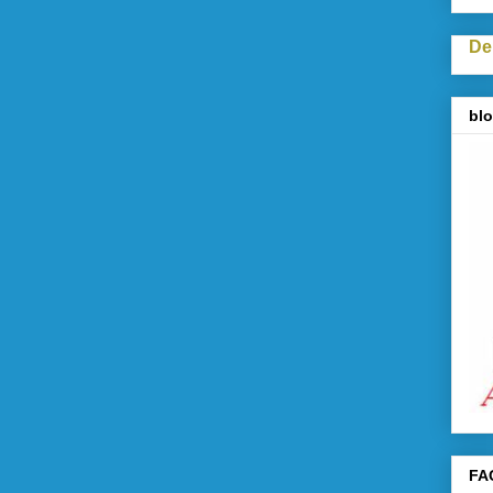
De
blo
FA