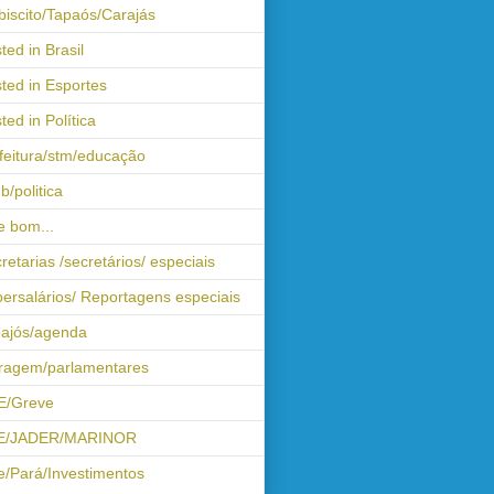
biscito/Tapaós/Carajás
ted in Brasil
ted in Esportes
ted in Política
feitura/stm/educação
b/politica
 bom...
retarias /secretários/ especiais
ersalários/ Reportagens especiais
ajós/agenda
iragem/parlamentares
E/Greve
E/JADER/MARINOR
e/Pará/Investimentos