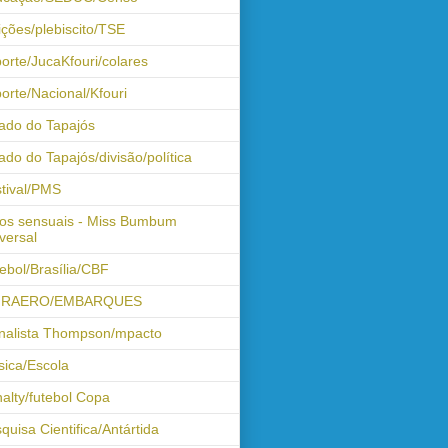
ições/plebiscito/TSE
orte/JucaKfouri/colares
orte/Nacional/Kfouri
ado do Tapajós
ado do Tapajós/divisão/política
tival/PMS
os sensuais - Miss Bumbum
versal
ebol/Brasília/CBF
FRAERO/EMBARQUES
nalista Thompson/mpacto
ica/Escola
alty/futebol Copa
quisa Cientifica/Antártida