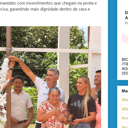
 mandato com investimentos que chegam na ponta e
isa, garantindo mais dignidade dentro de casa e
BI
/T
AG
(93
Ma
Ali
AN
Ar
Asc