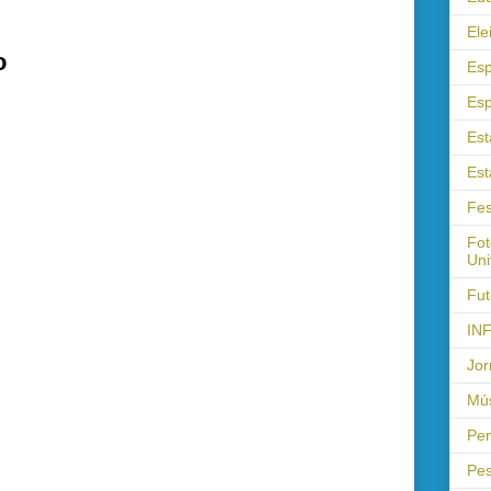
Ele
o
Esp
Esp
Est
Est
Fes
Fot
Uni
Fut
IN
Jor
Mús
Pen
Pes