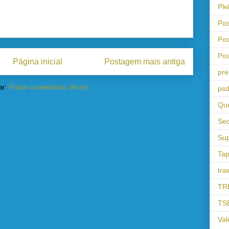
Ple
Pos
Pos
Pos
Página inicial
Postagem mais antiga
pre
ar:
Postar comentários (Atom)
psd
Que
Sec
Sup
Tap
tra
TR
TS
Val