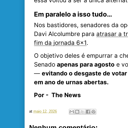
essa voltou a ser a única alterna
Em paralelo a isso tudo…
Nos bastidores, senadores da op
Davi Alcolumbre para
atrasar a 
fim da jornada 6×1
.
O objetivo deles é empurrar a ch
Senado
apenas para agosto
e vo
—
evitando o desgaste de votar
em ano de urnas abertas.
Por - The News
at
maio 12, 2026
Nenhum comentário: