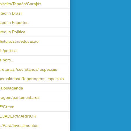
biscito/Tapaós/Carajás
ted in Brasil
ted in Esportes
ted in Política
feitura/stm/educação
b/politica
 bom...
retarias /secretários/ especiais
ersalários/ Reportagens especiais
ajós/agenda
iragem/parlamentares
E/Greve
E/JADER/MARINOR
e/Pará/Investimentos