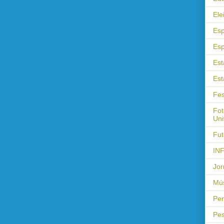
Ele
Esp
Esp
Est
Est
Fes
Fot
Uni
Fut
IN
Jor
Mús
Pen
Pes