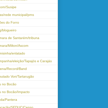
com/Susipe
as/rede municipal/pms
ões do Forro
g/blogueiro
ara de Santarém/tribuna
mara/Milton/Ascom
isinha/enlatado
panha/eleição/Tapajós e Carajás
tena/Record/Band
utado Von/Tartarugão
u no Bocão
 no Bocão/Impacto
ida/Pantera
ucação/SEDUC/Censo