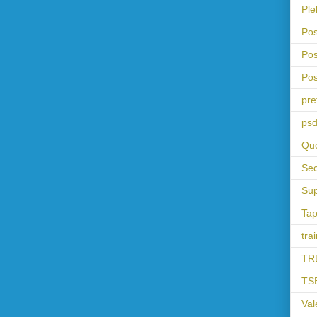
Ple
Pos
Pos
Pos
pre
psd
Que
Sec
Sup
Tap
tra
TR
TS
Val