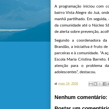
A programação iniciou com co
bairro Vista Alegre do Juá, on
manhã partilhado. Em seguida, 
da comunidade até o Núcleo Sã
de alerta sobre prevenção, acol
Segundo a coordenadora da C
Brandão, a iniciativa é fruto de
parceiras e à comunidade. “A a
Escola Maria Cristina Barreto.
atenção para o problema da
adolescentes”, destacou.
at
maio 19, 2026
Nenhum comentário:
Postar um comentári