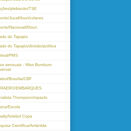
ições/plebiscito/TSE
orte/JucaKfouri/colares
orte/Nacional/Kfouri
ado do Tapajós
ado do Tapajós/divisão/política
tival/PMS
os sensuais - Miss Bumbum
versal
ebol/Brasília/CBF
FRAERO/EMBARQUES
nalista Thompson/mpacto
ica/Escola
alty/futebol Copa
quisa Cientifica/Antártida