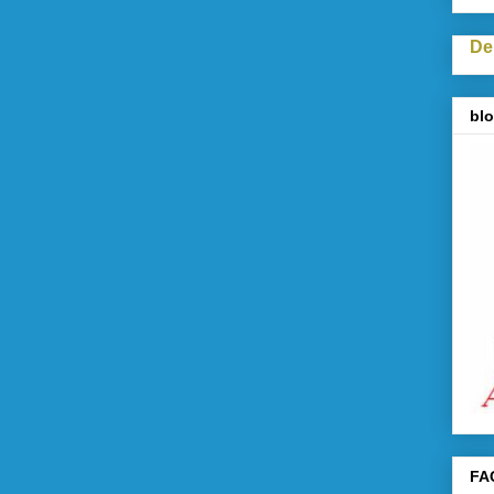
De
blo
FA