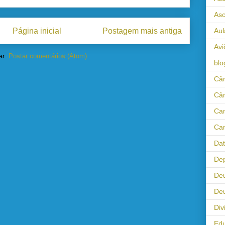
As
Página inicial
Postagem mais antiga
Aul
Avi
ar:
Postar comentários (Atom)
blo
Câm
Câ
Cam
Cam
Da
Dep
De
Deu
Div
Ed